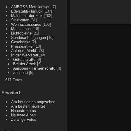
AMBOSS Metalldesign
[7]
Edelstahlschmuck
[137]
Malen mit der Flex
[102]
Skulpturen
[31]
Wohnaccessoires
[185]
Metallmöbel
[16]
Lichtobjekte
[21]
Sonderanfertigungen
[10]
Geschenke
[2]
Presseartikel
[10]
Auf dem Markt
[76]
In der Werkstatt
[24]
Güterstaraße
[9]
Bei der Arbeit
[6]
Amboss - Firmenschild
[4]
Zuhause
[5]
617 Fotos
Erweitert
Am häufigsten angesehen
Am besten bewertet
Neueste Fotos
Neueste Alben
Zufällige Fotos