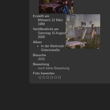
Erstellt am
Mittwoch 22 März
1989
Veröffentlicht am
Samstag 15 August
2009
Alben
In der Werkstatt
/
Güterstaraße
Besuche
3058
Bewertung
noch keine Bewertung
Foto bewerten