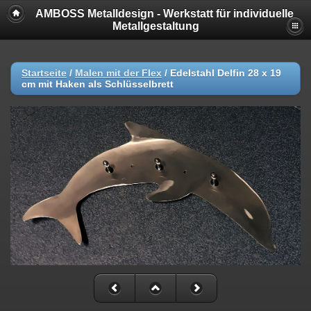
AMBOSS Metalldesign - Werkstatt für individuelle
Metallgestaltung
Startseite
/
Malen mit der Flex
/
Edelstahl Delfin 28 x 19
cm mit Haken als Schlüsselbrett