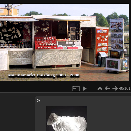
40/101