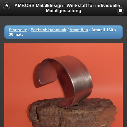
AMBOSS Metalldesign - Werkstatt für individuelle
Metallgestaltung
Startseite
/
Edelstahlschmuck
/
Armreifen
/
Armreif 160 x
30 matt